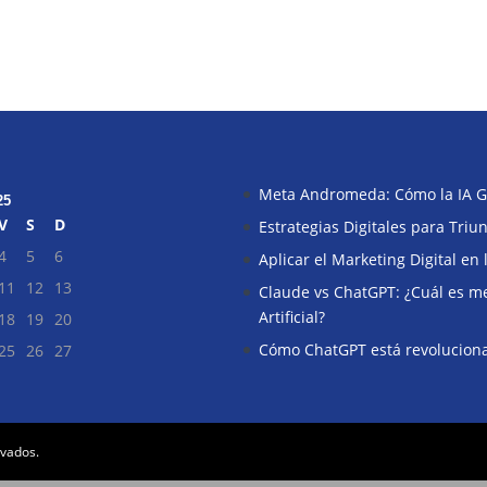
Meta Andromeda: Cómo la IA G
25
V
S
D
Estrategias Digitales para Tri
4
5
6
Aplicar el Marketing Digital en
11
12
13
Claude vs ChatGPT: ¿Cuál es mej
Artificial?
18
19
20
Cómo ChatGPT está revoluciona
25
26
27
rvados.