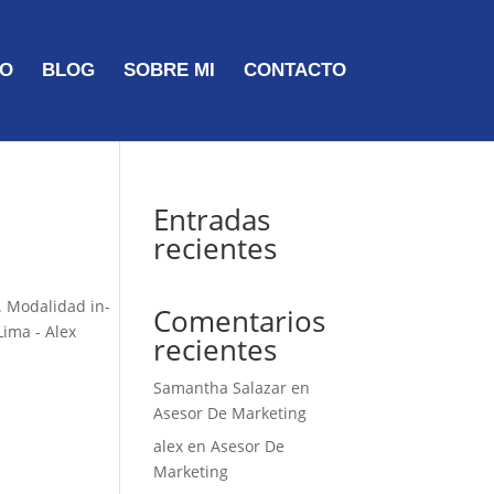
TO
BLOG
SOBRE MI
CONTACTO
Entradas
recientes
. Modalidad in-
Comentarios
Lima - Alex
recientes
Samantha Salazar
en
Asesor De Marketing
alex
en
Asesor De
Marketing