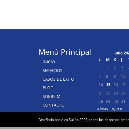
Menú Principal
julio 20
L
M
X
J
INICIO
1
2
3
SERVICIOS
7
8
9
10
CASOS DE ÉXITO
14
15
16
17
BLOG
21
22
23
24
SOBRE MI
28
29
30
31
CONTACTO
« May
Ago »
Diseñado por Alex Sullón 2026, todos los derechos rese