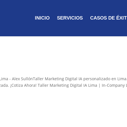
INICIO
SERVICIOS
CASOS DE ÉXI
Lima - Alex SullónTaller Marketing Digital IA personalizado en Lima
da. ¡Cotiza Ahora! Taller Marketing Digital IA Lima | In-Company 