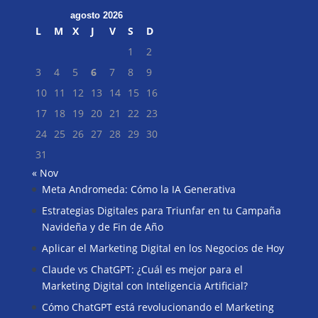
agosto 2026
L
M
X
J
V
S
D
1
2
3
4
5
6
7
8
9
10
11
12
13
14
15
16
17
18
19
20
21
22
23
24
25
26
27
28
29
30
31
« Nov
Meta Andromeda: Cómo la IA Generativa
Buscar
Estrategias Digitales para Triunfar en tu Campaña
Navideña y de Fin de Año
Aplicar el Marketing Digital en los Negocios de Hoy
Claude vs ChatGPT: ¿Cuál es mejor para el
Marketing Digital con Inteligencia Artificial?
Cómo ChatGPT está revolucionando el Marketing