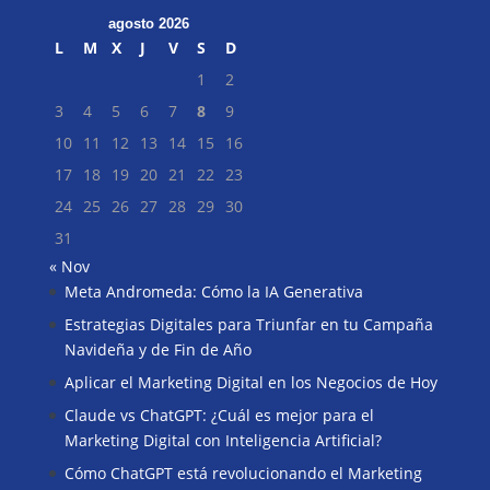
agosto 2026
L
M
X
J
V
S
D
1
2
3
4
5
6
7
8
9
10
11
12
13
14
15
16
17
18
19
20
21
22
23
24
25
26
27
28
29
30
31
« Nov
Meta Andromeda: Cómo la IA Generativa
Buscar
Estrategias Digitales para Triunfar en tu Campaña
Navideña y de Fin de Año
Aplicar el Marketing Digital en los Negocios de Hoy
Claude vs ChatGPT: ¿Cuál es mejor para el
Marketing Digital con Inteligencia Artificial?
Cómo ChatGPT está revolucionando el Marketing