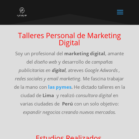
Talleres Personal de Marketing
Digital
Soy un profesional del
marketing digital
, amante
del
diseño web
y desarrollo de
campañas
publicitarias en
digital
, atreves
Google Adwords ,
redes sociales y email marketing.
Me fascina trabajar
de la mano con
las pymes
.
He dictado talleres en la
ciudad de
Lima
y realizó
consultora digital
en
varias ciudades de
Perú
con un solo objetivo:
expandir negocios creando nuevos mercados.
Estudios Realizados