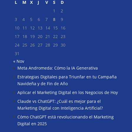
L
M
X
J
V
S
D
1
2
3
4
5
6
7
8
9
10
11
12
13
14
15
16
17
18
19
20
21
22
23
24
25
26
27
28
29
30
31
« Nov
Meta Andromeda: Cómo la IA Generativa
Buscar
Estrategias Digitales para Triunfar en tu Campaña
Navideña y de Fin de Año
Aplicar el Marketing Digital en los Negocios de Hoy
Claude vs ChatGPT: ¿Cuál es mejor para el
Marketing Digital con Inteligencia Artificial?
Cómo ChatGPT está revolucionando el Marketing
Digital en 2025