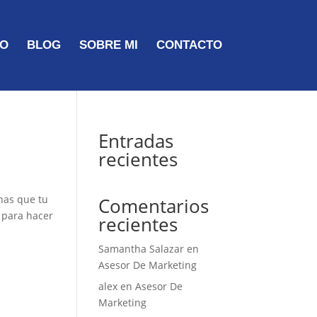
TO
BLOG
SOBRE MI
CONTACTO
Entradas
recientes
 has que tu
Comentarios
 para hacer
recientes
Samantha Salazar
en
Asesor De Marketing
alex
en
Asesor De
Marketing