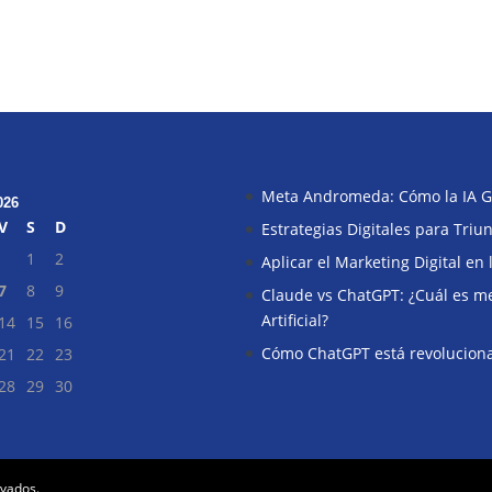
Meta Andromeda: Cómo la IA G
026
V
S
D
Estrategias Digitales para Tri
1
2
Aplicar el Marketing Digital en
7
8
9
Claude vs ChatGPT: ¿Cuál es mej
Artificial?
14
15
16
Cómo ChatGPT está revoluciona
21
22
23
28
29
30
rvados.