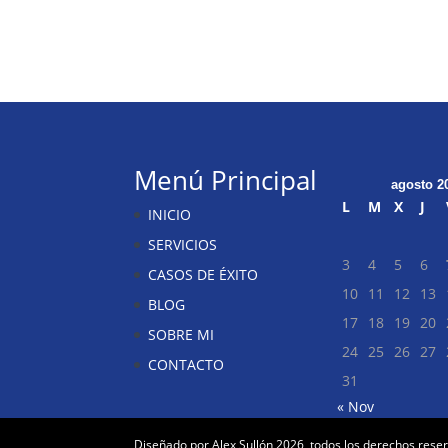
Menú Principal
agosto 2
L
M
X
J
INICIO
SERVICIOS
3
4
5
6
CASOS DE ÉXITO
10
11
12
13
BLOG
17
18
19
20
SOBRE MI
24
25
26
27
CONTACTO
31
« Nov
Diseñado por Alex Sullón 2026, todos los derechos rese