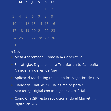
L
M
X
J
V
S
D
1
2
3
4
5
6
7
8
9
10
11
12
13
14
15
16
17
18
19
20
21
22
23
24
25
26
27
28
29
30
31
« Nov
Meta Andromeda: Cómo la IA Generativa
Buscar
Estrategias Digitales para Triunfar en tu Campaña
Navideña y de Fin de Año
Aplicar el Marketing Digital en los Negocios de Hoy
Claude vs ChatGPT: ¿Cuál es mejor para el
Marketing Digital con Inteligencia Artificial?
Cómo ChatGPT está revolucionando el Marketing
Digital en 2025