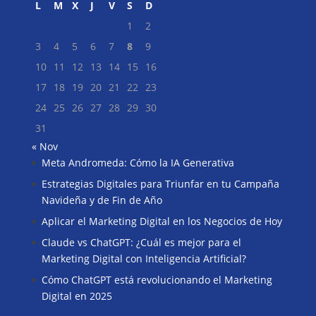
L
M
X
J
V
S
D
1
2
3
4
5
6
7
8
9
10
11
12
13
14
15
16
17
18
19
20
21
22
23
24
25
26
27
28
29
30
31
« Nov
Meta Andromeda: Cómo la IA Generativa
Buscar
Estrategias Digitales para Triunfar en tu Campaña
Navideña y de Fin de Año
Aplicar el Marketing Digital en los Negocios de Hoy
Claude vs ChatGPT: ¿Cuál es mejor para el
Marketing Digital con Inteligencia Artificial?
Cómo ChatGPT está revolucionando el Marketing
Digital en 2025