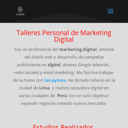
Talleres Personal de Marketing
Digital
Soy un profesional del
marketing digital
, amante
del
diseño web
y desarrollo de
campañas
publicitarias en
digital
, atreves
Google Adwords ,
redes sociales y email marketing.
Me fascina trabajar
de la mano con
las pymes
.
He dictado talleres en la
ciudad de
Lima
y realizó
consultora digital
en
varias ciudades de
Perú
con un solo objetivo:
expandir negocios creando nuevos mercados.
Estudios Realizados