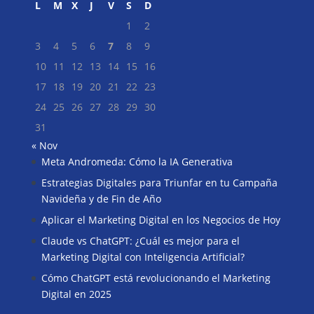
L
M
X
J
V
S
D
1
2
3
4
5
6
7
8
9
10
11
12
13
14
15
16
17
18
19
20
21
22
23
24
25
26
27
28
29
30
31
« Nov
Meta Andromeda: Cómo la IA Generativa
Buscar
Estrategias Digitales para Triunfar en tu Campaña
Navideña y de Fin de Año
Aplicar el Marketing Digital en los Negocios de Hoy
Claude vs ChatGPT: ¿Cuál es mejor para el
Marketing Digital con Inteligencia Artificial?
Cómo ChatGPT está revolucionando el Marketing
Digital en 2025