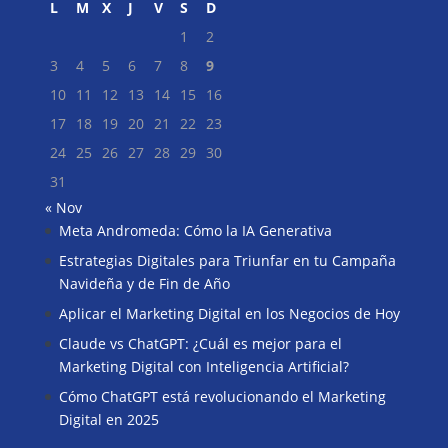
L
M
X
J
V
S
D
1
2
3
4
5
6
7
8
9
10
11
12
13
14
15
16
17
18
19
20
21
22
23
24
25
26
27
28
29
30
31
« Nov
Meta Andromeda: Cómo la IA Generativa
Buscar
Estrategias Digitales para Triunfar en tu Campaña
Navideña y de Fin de Año
Aplicar el Marketing Digital en los Negocios de Hoy
Claude vs ChatGPT: ¿Cuál es mejor para el
Marketing Digital con Inteligencia Artificial?
Cómo ChatGPT está revolucionando el Marketing
Digital en 2025