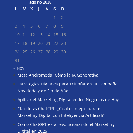
agosto 2026
L
M
X
J
V
S
D
1
2
3
4
5
6
7
8
9
10
11
12
13
14
15
16
17
18
19
20
21
22
23
24
25
26
27
28
29
30
31
« Nov
Meta Andromeda: Cómo la IA Generativa
Buscar
Estrategias Digitales para Triunfar en tu Campaña
Navideña y de Fin de Año
Aplicar el Marketing Digital en los Negocios de Hoy
Claude vs ChatGPT: ¿Cuál es mejor para el
Marketing Digital con Inteligencia Artificial?
Cómo ChatGPT está revolucionando el Marketing
Digital en 2025