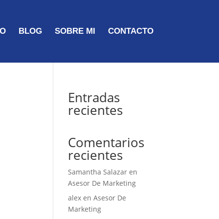
TO
BLOG
SOBRE MI
CONTACTO
Entradas
recientes
Comentarios
recientes
Samantha Salazar
en
Asesor De Marketing
alex
en
Asesor De
Marketing