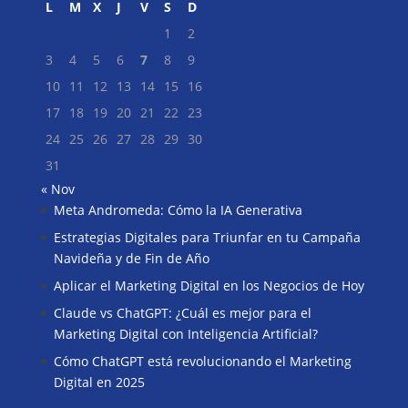
L
M
X
J
V
S
D
1
2
3
4
5
6
7
8
9
10
11
12
13
14
15
16
17
18
19
20
21
22
23
24
25
26
27
28
29
30
31
« Nov
Meta Andromeda: Cómo la IA Generativa
Buscar
Estrategias Digitales para Triunfar en tu Campaña
Navideña y de Fin de Año
Aplicar el Marketing Digital en los Negocios de Hoy
Claude vs ChatGPT: ¿Cuál es mejor para el
Marketing Digital con Inteligencia Artificial?
Cómo ChatGPT está revolucionando el Marketing
Digital en 2025