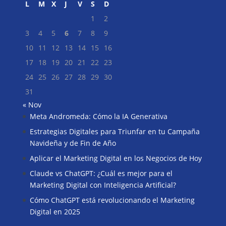
L
M
X
J
V
S
D
1
2
3
4
5
6
7
8
9
10
11
12
13
14
15
16
17
18
19
20
21
22
23
24
25
26
27
28
29
30
31
« Nov
Meta Andromeda: Cómo la IA Generativa
Buscar
Estrategias Digitales para Triunfar en tu Campaña
Navideña y de Fin de Año
Aplicar el Marketing Digital en los Negocios de Hoy
Claude vs ChatGPT: ¿Cuál es mejor para el
Marketing Digital con Inteligencia Artificial?
Cómo ChatGPT está revolucionando el Marketing
Digital en 2025