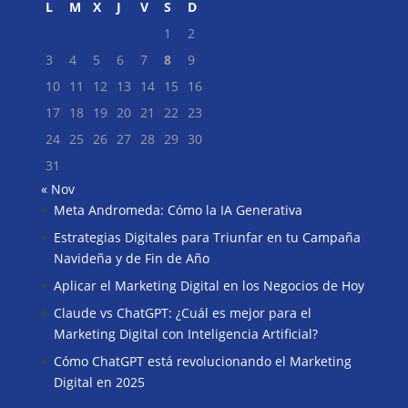
L
M
X
J
V
S
D
1
2
3
4
5
6
7
8
9
10
11
12
13
14
15
16
17
18
19
20
21
22
23
24
25
26
27
28
29
30
31
« Nov
Meta Andromeda: Cómo la IA Generativa
Buscar
Estrategias Digitales para Triunfar en tu Campaña
Navideña y de Fin de Año
Aplicar el Marketing Digital en los Negocios de Hoy
Claude vs ChatGPT: ¿Cuál es mejor para el
Marketing Digital con Inteligencia Artificial?
Cómo ChatGPT está revolucionando el Marketing
Digital en 2025