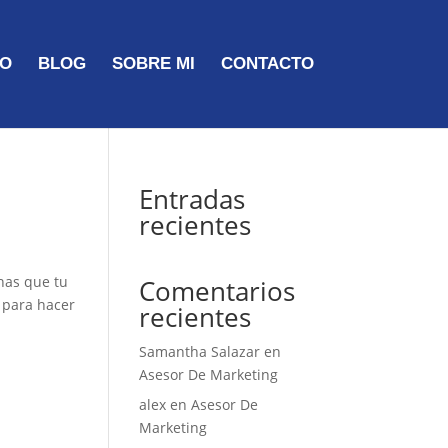
TO
BLOG
SOBRE MI
CONTACTO
Entradas
recientes
 has que tu
Comentarios
 para hacer
recientes
Samantha Salazar
en
Asesor De Marketing
alex
en
Asesor De
Marketing