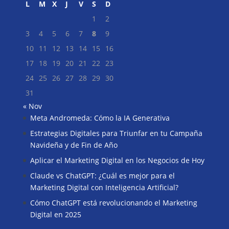
L
M
X
J
V
S
D
1
2
3
4
5
6
7
8
9
10
11
12
13
14
15
16
17
18
19
20
21
22
23
24
25
26
27
28
29
30
31
« Nov
Meta Andromeda: Cómo la IA Generativa
Buscar
Estrategias Digitales para Triunfar en tu Campaña
Navideña y de Fin de Año
Aplicar el Marketing Digital en los Negocios de Hoy
Claude vs ChatGPT: ¿Cuál es mejor para el
Marketing Digital con Inteligencia Artificial?
Cómo ChatGPT está revolucionando el Marketing
Digital en 2025