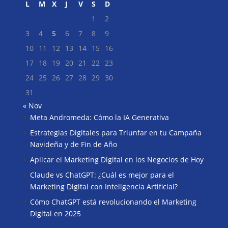
L
M
X
J
V
S
D
1
2
3
4
5
6
7
8
9
10
11
12
13
14
15
16
17
18
19
20
21
22
23
24
25
26
27
28
29
30
31
« Nov
Meta Andromeda: Cómo la IA Generativa
Buscar
Estrategias Digitales para Triunfar en tu Campaña
Navideña y de Fin de Año
Aplicar el Marketing Digital en los Negocios de Hoy
Claude vs ChatGPT: ¿Cuál es mejor para el
Marketing Digital con Inteligencia Artificial?
Cómo ChatGPT está revolucionando el Marketing
Digital en 2025