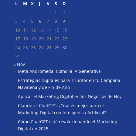
L
M
X
J
V
S
D
1
2
3
4
5
6
7
8
9
10
11
12
13
14
15
16
17
18
19
20
21
22
23
24
25
26
27
28
29
30
31
« Nov
Meta Andromeda: Cómo la IA Generativa
Buscar
Estrategias Digitales para Triunfar en tu Campaña
Navideña y de Fin de Año
Aplicar el Marketing Digital en los Negocios de Hoy
Claude vs ChatGPT: ¿Cuál es mejor para el
Marketing Digital con Inteligencia Artificial?
Cómo ChatGPT está revolucionando el Marketing
Digital en 2025