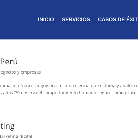
INICIO
SERVICIOS
CASOS DE ÉXI
 Perú
egocios y empresas
ramación Neuro Lingüística, es una ciencia que estudia y analiza e
 años ‘70 observa el comportamiento humano según como proces
ting
arketing digital