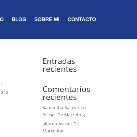
TO
BLOG
SOBRE MI
CONTACTO
Entradas
recientes
l
Comentarios
a la
recientes
Samantha Salazar
en
Asesor De Marketing
alex
en
Asesor De
Marketing