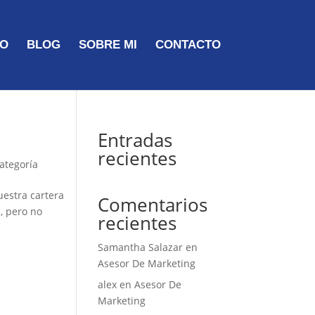
TO
BLOG
SOBRE MI
CONTACTO
Entradas
recientes
categoría
estra cartera
Comentarios
, pero no
recientes
Samantha Salazar
en
Asesor De Marketing
alex
en
Asesor De
Marketing