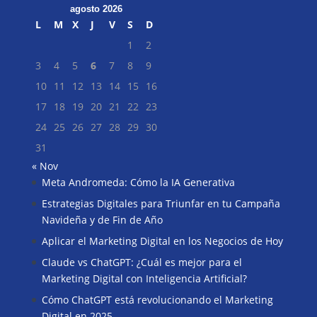
agosto 2026
L
M
X
J
V
S
D
1
2
3
4
5
6
7
8
9
10
11
12
13
14
15
16
17
18
19
20
21
22
23
24
25
26
27
28
29
30
31
« Nov
Meta Andromeda: Cómo la IA Generativa
Buscar
Estrategias Digitales para Triunfar en tu Campaña
Navideña y de Fin de Año
Aplicar el Marketing Digital en los Negocios de Hoy
Claude vs ChatGPT: ¿Cuál es mejor para el
Marketing Digital con Inteligencia Artificial?
Cómo ChatGPT está revolucionando el Marketing
Digital en 2025