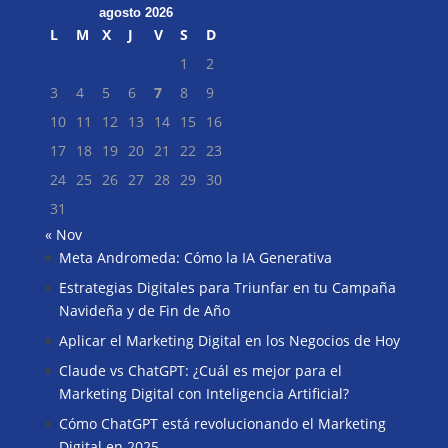
agosto 2026
L
M
X
J
V
S
D
1
2
3
4
5
6
7
8
9
10
11
12
13
14
15
16
17
18
19
20
21
22
23
24
25
26
27
28
29
30
31
« Nov
Meta Andromeda: Cómo la IA Generativa
Buscar
Estrategias Digitales para Triunfar en tu Campaña
Navideña y de Fin de Año
Aplicar el Marketing Digital en los Negocios de Hoy
Claude vs ChatGPT: ¿Cuál es mejor para el
Marketing Digital con Inteligencia Artificial?
Cómo ChatGPT está revolucionando el Marketing
Digital en 2025