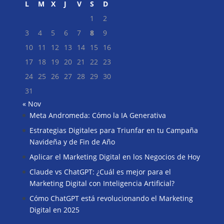
L
M
X
J
V
S
D
1
2
3
4
5
6
7
8
9
10
11
12
13
14
15
16
17
18
19
20
21
22
23
24
25
26
27
28
29
30
31
« Nov
Meta Andromeda: Cómo la IA Generativa
Buscar
Estrategias Digitales para Triunfar en tu Campaña
Navideña y de Fin de Año
Aplicar el Marketing Digital en los Negocios de Hoy
Claude vs ChatGPT: ¿Cuál es mejor para el
Marketing Digital con Inteligencia Artificial?
Cómo ChatGPT está revolucionando el Marketing
Digital en 2025