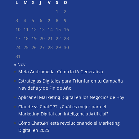
L
M
X
J
V
S
D
1
2
3
4
5
6
7
8
9
10
11
12
13
14
15
16
17
18
19
20
21
22
23
24
25
26
27
28
29
30
31
« Nov
Meta Andromeda: Cómo la IA Generativa
Buscar
Estrategias Digitales para Triunfar en tu Campaña
Navideña y de Fin de Año
Aplicar el Marketing Digital en los Negocios de Hoy
Claude vs ChatGPT: ¿Cuál es mejor para el
Marketing Digital con Inteligencia Artificial?
Cómo ChatGPT está revolucionando el Marketing
Digital en 2025