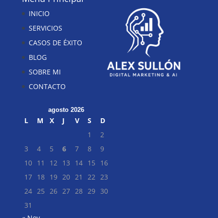
INICIO
SERVICIOS
CASOS DE ÉXITO
BLOG
SOBRE MI
CONTACTO
agosto 2026
L
M
X
J
V
S
D
1
2
3
4
5
6
7
8
9
10
11
12
13
14
15
16
17
18
19
20
21
22
23
24
25
26
27
28
29
30
31
« Nov