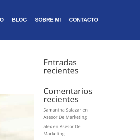
TO
BLOG
SOBRE MI
CONTACTO
Entradas
recientes
Comentarios
recientes
Samantha Salazar
en
Asesor De Marketing
alex
en
Asesor De
Marketing