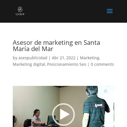
Asesor de marketing en Santa
María del Mar
by
asespublicidad
|
Abr 21, 2022
|
Marketing
,
Marketing digital
,
Posicionamiento Seo
|
0 comments
Reproductor
de
vídeo