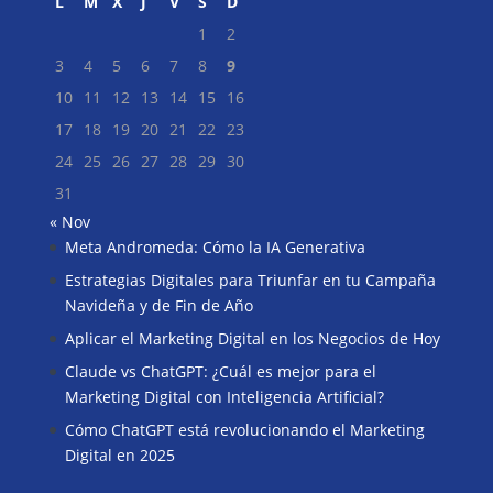
L
M
X
J
V
S
D
1
2
3
4
5
6
7
8
9
10
11
12
13
14
15
16
17
18
19
20
21
22
23
24
25
26
27
28
29
30
31
« Nov
Meta Andromeda: Cómo la IA Generativa
Buscar
Estrategias Digitales para Triunfar en tu Campaña
Navideña y de Fin de Año
Aplicar el Marketing Digital en los Negocios de Hoy
Claude vs ChatGPT: ¿Cuál es mejor para el
Marketing Digital con Inteligencia Artificial?
Cómo ChatGPT está revolucionando el Marketing
Digital en 2025