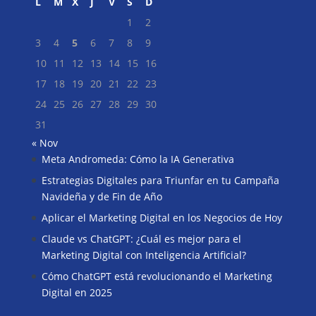
L
M
X
J
V
S
D
1
2
3
4
5
6
7
8
9
10
11
12
13
14
15
16
17
18
19
20
21
22
23
24
25
26
27
28
29
30
31
« Nov
Meta Andromeda: Cómo la IA Generativa
Buscar
Estrategias Digitales para Triunfar en tu Campaña
Navideña y de Fin de Año
Aplicar el Marketing Digital en los Negocios de Hoy
Claude vs ChatGPT: ¿Cuál es mejor para el
Marketing Digital con Inteligencia Artificial?
Cómo ChatGPT está revolucionando el Marketing
Digital en 2025