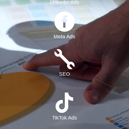
Linkedin Ads

Meta Ads

SEO

TikTok Ads