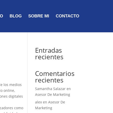
TO
BLOG
SOBRE MI
CONTACTO
Entradas
recientes
Comentarios
recientes
de los medios
Samantha Salazar
en
o online,
Asesor De Marketing
ones digitales
alex
en
Asesor De
uscadores como
Marketing