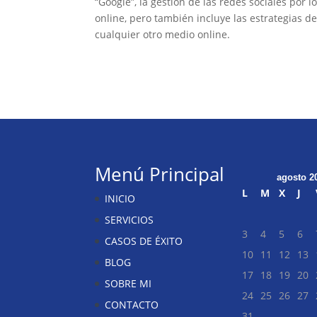
“Google”, la gestión de las redes sociales por
online, pero también incluye las estrategias d
cualquier otro medio online.
Menú Principal
agosto 2
L
M
X
J
INICIO
SERVICIOS
3
4
5
6
CASOS DE ÉXITO
10
11
12
13
BLOG
17
18
19
20
SOBRE MI
24
25
26
27
CONTACTO
31