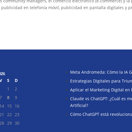
 los community managers, el comercio electrónico (e-commerce) y la
e publicidad en telefonía móvil, publicidad en pantalla digitales y
Meta Andromeda: Cómo la IA G
026
V
S
D
Estrategias Digitales para Tri
1
2
Aplicar el Marketing Digital en
7
8
9
Claude vs ChatGPT: ¿Cuál es mej
Artificial?
14
15
16
Cómo ChatGPT está revoluciona
21
22
23
28
29
30