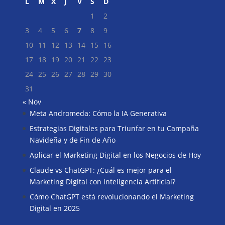
L
M
X
J
V
S
D
1
2
3
4
5
6
7
8
9
10
11
12
13
14
15
16
17
18
19
20
21
22
23
24
25
26
27
28
29
30
31
« Nov
Meta Andromeda: Cómo la IA Generativa
Buscar
Estrategias Digitales para Triunfar en tu Campaña
Navideña y de Fin de Año
Aplicar el Marketing Digital en los Negocios de Hoy
Claude vs ChatGPT: ¿Cuál es mejor para el
Marketing Digital con Inteligencia Artificial?
Cómo ChatGPT está revolucionando el Marketing
Digital en 2025