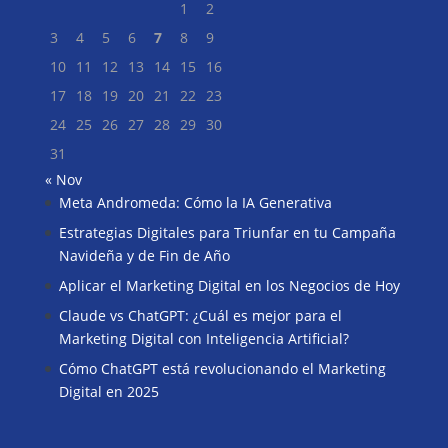
1
2
3
4
5
6
7
8
9
10
11
12
13
14
15
16
17
18
19
20
21
22
23
24
25
26
27
28
29
30
31
« Nov
Meta Andromeda: Cómo la IA Generativa
Buscar
Estrategias Digitales para Triunfar en tu Campaña
Navideña y de Fin de Año
Aplicar el Marketing Digital en los Negocios de Hoy
Claude vs ChatGPT: ¿Cuál es mejor para el
Marketing Digital con Inteligencia Artificial?
Cómo ChatGPT está revolucionando el Marketing
Digital en 2025