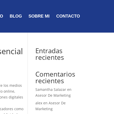
TO
BLOG
SOBRE MI
CONTACTO
sencial
Entradas
recientes
Comentarios
recientes
de los medios
Samantha Salazar
en
o online,
Asesor De Marketing
ones digitales
alex
en
Asesor De
uscadores como
Marketing