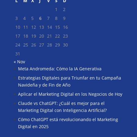
L
M
X
J
V
S
D
1
2
3
4
5
6
7
8
9
10
11
12
13
14
15
16
17
18
19
20
21
22
23
24
25
26
27
28
29
30
31
« Nov
Meta Andromeda: Cómo la IA Generativa
Buscar
Estrategias Digitales para Triunfar en tu Campaña
Navideña y de Fin de Año
Aplicar el Marketing Digital en los Negocios de Hoy
Claude vs ChatGPT: ¿Cuál es mejor para el
Marketing Digital con Inteligencia Artificial?
Cómo ChatGPT está revolucionando el Marketing
Digital en 2025