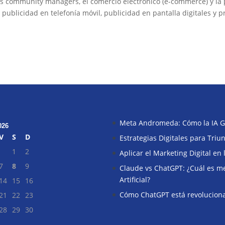
 los community managers, el comercio electrónico (e-commerce) y la
e publicidad en telefonía móvil, publicidad en pantalla digitales y
Meta Andromeda: Cómo la IA G
026
V
S
D
Estrategias Digitales para Tri
1
2
Aplicar el Marketing Digital en
7
8
9
Claude vs ChatGPT: ¿Cuál es mej
Artificial?
14
15
16
Cómo ChatGPT está revoluciona
21
22
23
28
29
30