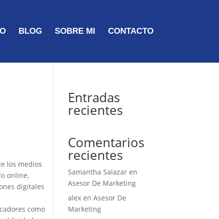
TO
BLOG
SOBRE MI
CONTACTO
Entradas
recientes
Comentarios
recientes
de los medios
Samantha Salazar
en
o online,
Asesor De Marketing
ones digitales
alex
en
Asesor De
uscadores como
Marketing