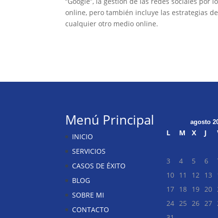
“Google”, la gestión de las redes sociales por
online, pero también incluye las estrategias d
cualquier otro medio online.
Menú Principal
agosto 2
L
M
X
J
INICIO
SERVICIOS
3
4
5
6
CASOS DE ÉXITO
10
11
12
13
BLOG
17
18
19
20
SOBRE MI
24
25
26
27
CONTACTO
31