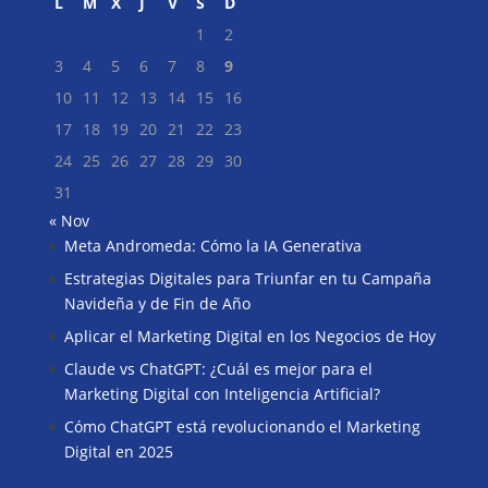
L
M
X
J
V
S
D
1
2
3
4
5
6
7
8
9
10
11
12
13
14
15
16
17
18
19
20
21
22
23
24
25
26
27
28
29
30
31
« Nov
Meta Andromeda: Cómo la IA Generativa
Buscar
Estrategias Digitales para Triunfar en tu Campaña
Navideña y de Fin de Año
Aplicar el Marketing Digital en los Negocios de Hoy
Claude vs ChatGPT: ¿Cuál es mejor para el
Marketing Digital con Inteligencia Artificial?
Cómo ChatGPT está revolucionando el Marketing
Digital en 2025